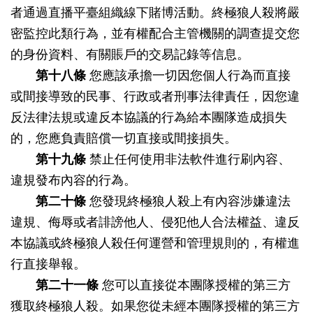
者通過直播平臺組織線下賭博活動。終極狼人殺將嚴
密監控此類行為，並有權配合主管機關的調查提交您
的身份資料、有關賬戶的交易記錄等信息。
第十八條
您應該承擔一切因您個人行為而直接
或間接導致的民事、行政或者刑事法律責任，因您違
反法律法規或違反本協議的行為給本團隊造成損失
的，您應負責賠償一切直接或間接損失。
第十九條
禁止任何使用非法軟件進行刷內容、
違規發布內容的行為。
第二十條
您發現終極狼人殺上有內容涉嫌違法
違規、侮辱或者誹謗他人、侵犯他人合法權益、違反
本協議或終極狼人殺任何運營和管理規則的，有權進
行直接舉報。
第二十一條
您可以直接從本團隊授權的第三方
獲取終極狼人殺。如果您從未經本團隊授權的第三方