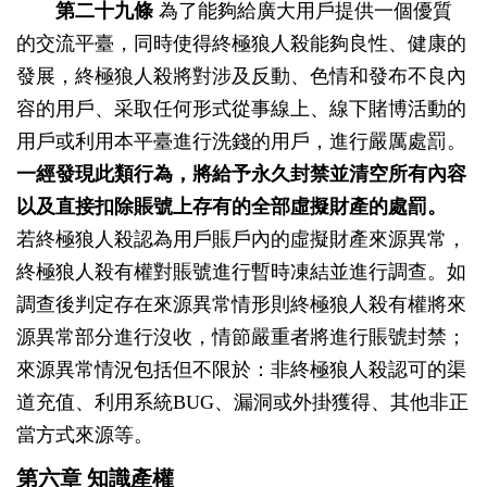
第二十九條
為了能夠給廣大用戶提供一個優質
的交流平臺，同時使得終極狼人殺能夠良性、健康的
發展，終極狼人殺將對涉及反動、色情和發布不良內
容的用戶、采取任何形式從事線上、線下賭博活動的
用戶或利用本平臺進行洗錢的用戶，進行嚴厲處罰。
一經發現此類行為，將給予永久封禁並清空所有內容
以及直接扣除賬號上存有的全部虛擬財產的處罰。
若終極狼人殺認為用戶賬戶內的虛擬財產來源異常，
終極狼人殺有權對賬號進行暫時凍結並進行調查。如
調查後判定存在來源異常情形則終極狼人殺有權將來
源異常部分進行沒收，情節嚴重者將進行賬號封禁；
來源異常情況包括但不限於：非終極狼人殺認可的渠
道充值、利用系統BUG、漏洞或外掛獲得、其他非正
當方式來源等。
第六章 知識產權