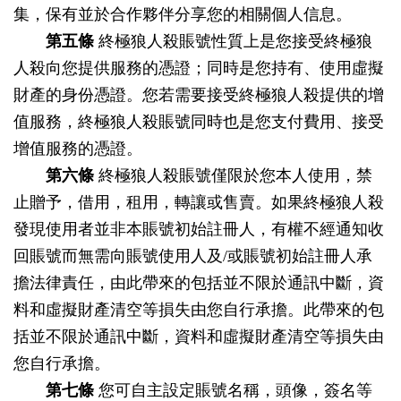
集，保有並於合作夥伴分享您的相關個人信息。
第五條
終極狼人殺賬號性質上是您接受終極狼
人殺向您提供服務的憑證；同時是您持有、使用虛擬
財產的身份憑證。您若需要接受終極狼人殺提供的增
值服務，終極狼人殺賬號同時也是您支付費用、接受
增值服務的憑證。
第六條
終極狼人殺賬號僅限於您本人使用，禁
止贈予，借用，租用，轉讓或售賣。如果終極狼人殺
發現使用者並非本賬號初始註冊人，有權不經通知收
回賬號而無需向賬號使用人及/或賬號初始註冊人承
擔法律責任，由此帶來的包括並不限於通訊中斷，資
料和虛擬財產清空等損失由您自行承擔。此帶來的包
括並不限於通訊中斷，資料和虛擬財產清空等損失由
您自行承擔。
第七條
您可自主設定賬號名稱，頭像，簽名等