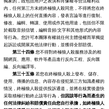
獨家的，既包括用戶之表演和肖像權等合法權利在
內，任何第三方未經終極狼人殺同意，不得將您在終
極狼人殺上的任何直播內容，發表言論等進行復制、
修改、編輯、轉讓、使用或作其他用途，包括但不限
於截取音頻信號，編輯音頻/文字和其他形式的內容
等行為。您許可本團隊有權就任何主體侵權而單獨提
起訴訟或開展其他法律行動，並獲得全部賠償。
第三十四條
您不得對終極狼人殺服務涉及的相
關網頁、應用、軟件等產品進行反向工程、反向匯
編、反向編譯等。
第三十五條
若您在終極狼人殺上發布、儲存、
使用、傳播的信息、內容存在侵犯第三方知識產權的
情況，終極狼人殺提供投訴通道，並將在核實後盡快
采取積極行動終止該等行為，
但因該等行為而產生的
任何法律糾紛和賠償責任由您自行承擔，如終極狼人