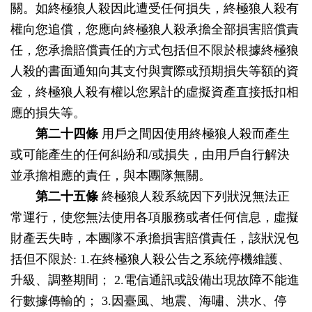
關。如終極狼人殺因此遭受任何損失，終極狼人殺有
權向您追償，您應向終極狼人殺承擔全部損害賠償責
任，您承擔賠償責任的方式包括但不限於根據終極狼
人殺的書面通知向其支付與實際或預期損失等額的資
金，終極狼人殺有權以您累計的虛擬資產直接抵扣相
應的損失等。
第二十四條
用戶之間因使用終極狼人殺而產生
或可能產生的任何糾紛和/或損失，由用戶自行解決
並承擔相應的責任，與本團隊無關。
第二十五條
終極狼人殺系統因下列狀況無法正
常運行，使您無法使用各項服務或者任何信息，虛擬
財產丟失時，本團隊不承擔損害賠償責任，該狀況包
括但不限於: 1.在終極狼人殺公告之系統停機維護、
升級、調整期間； 2.電信通訊或設備出現故障不能進
行數據傳輸的； 3.因臺風、地震、海嘯、洪水、停